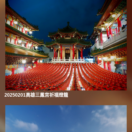
20250201高雄三鳳宮祈福燈籠