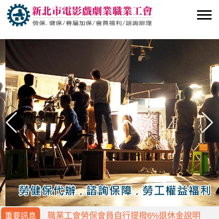
5/1勞動節禮品開放領取
勞保局行動電話認證
職業工會勞保會員自行提撥6%退休金說明
重要訊息