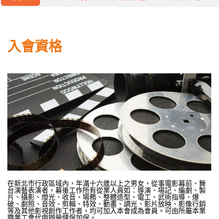
5/1勞動節禮品開放領取
勞保局行動電話認證
入會資格
職業工會勞保會員自行提撥6%退休金說明
在新北市行政區域內，年滿十六歲以上之男女，從事電影幕前、舞
台演藝表演者，幕後工作所有從業人員如：導演、場記、編劇、製
片、攝影、燈光、收音、場務、整體造型、電工、武術指導、爆
破、劇照、音效、剪輯、特效、動畫、調光、影片放映、影像行銷
等及其他影視創作工作者，均可加入本會成為會員。可由所屬本業
職業工會代申辦勞健保加保。