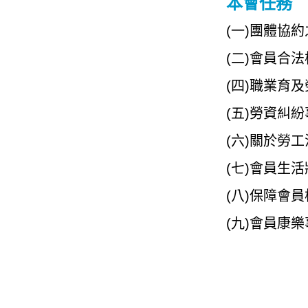
本會任務
(一)團體協
(二)會員合
(四)職業育
(五)勞資糾
(六)關於勞
(七)會員生
(八)保障會
(九)會員康